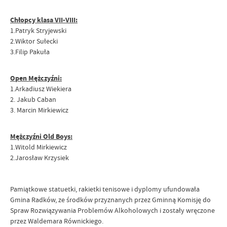
Chłopcy klasa VII-VIII:
1.Patryk Stryjewski
2.Wiktor Sułecki
3.Filip Pakuła
Open Mężczyźni:
1.Arkadiusz Wiekiera
2. Jakub Caban
3. Marcin Mirkiewicz
Mężczyźni Old Boys:
1.Witold Mirkiewicz
2.Jarosław Krzysiek
Pamiątkowe statuetki, rakietki tenisowe i dyplomy ufundowała
Gmina Radków, ze środków przyznanych przez Gminną Komisję do
Spraw Rozwiązywania Problemów Alkoholowych i zostały wręczone
przez Waldemara Równickiego.