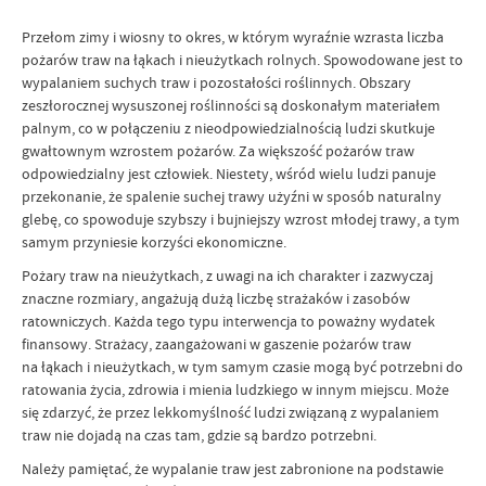
Przełom zimy i wiosny to okres, w którym wyraźnie wzrasta liczba
pożarów traw na łąkach i nieużytkach rolnych. Spowodowane jest to
wypalaniem suchych traw i pozostałości roślinnych. Obszary
zeszłorocznej wysuszonej roślinności są doskonałym materiałem
palnym, co w połączeniu z nieodpowiedzialnością ludzi skutkuje
gwałtownym wzrostem pożarów. Za większość pożarów traw
odpowiedzialny jest człowiek. Niestety, wśród wielu ludzi panuje
przekonanie, że spalenie suchej trawy użyźni w sposób naturalny
glebę, co spowoduje szybszy i bujniejszy wzrost młodej trawy, a tym
samym przyniesie korzyści ekonomiczne.
Pożary traw na nieużytkach, z uwagi na ich charakter i zazwyczaj
znaczne rozmiary, angażują dużą liczbę strażaków i zasobów
ratowniczych. Każda tego typu interwencja to poważny wydatek
finansowy. Strażacy, zaangażowani w gaszenie pożarów traw
na łąkach i nieużytkach, w tym samym czasie mogą być potrzebni do
ratowania życia, zdrowia i mienia ludzkiego w innym miejscu. Może
się zdarzyć, że przez lekkomyślność ludzi związaną z wypalaniem
traw nie dojadą na czas tam, gdzie są bardzo potrzebni.
Należy pamiętać, że wypalanie traw jest zabronione na podstawie