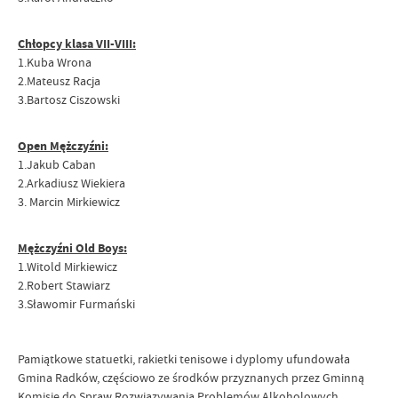
Chłopcy klasa VII-VIII:
1.Kuba Wrona
2.Mateusz Racja
3.Bartosz Ciszowski
Open Mężczyźni:
1.Jakub Caban
2.Arkadiusz Wiekiera
3. Marcin Mirkiewicz
Mężczyźni Old Boys:
1.Witold Mirkiewicz
2.Robert Stawiarz
3.Sławomir Furmański
Pamiątkowe statuetki, rakietki tenisowe i dyplomy ufundowała
Gmina Radków, częściowo ze środków przyznanych przez Gminną
Komisję do Spraw Rozwiązywania Problemów Alkoholowych