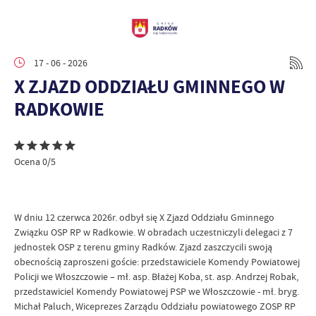
17 - 06 - 2026
X ZJAZD ODDZIAŁU GMINNEGO W
RADKOWIE
Ocena 0/5
W dniu 12 czerwca 2026r. odbył się X Zjazd Oddziału Gminnego
Związku OSP RP w Radkowie. W obradach uczestniczyli delegaci z 7
jednostek OSP z terenu gminy Radków. Zjazd zaszczycili swoją
obecnością zaproszeni goście: przedstawiciele Komendy Powiatowej
Policji we Włoszczowie – mł. asp. Błażej Koba, st. asp. Andrzej Robak,
przedstawiciel Komendy Powiatowej PSP we Włoszczowie - mł. bryg.
Michał Paluch, Wiceprezes Zarządu Oddziału powiatowego ZOSP RP