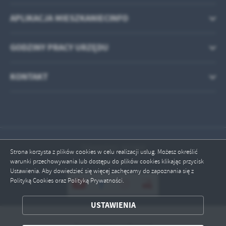
APLIKACJA MIESZKANIECINFO
GODZINY PRACY URZĘDU
KONTAKT
Odwiedzin: 463468
Strona korzysta z plików cookies w celu realizacji usług. Możesz określić
warunki przechowywania lub dostępu do plików cookies klikając przycisk
Online: 1
Ustawienia. Aby dowiedzieć się więcej zachęcamy do zapoznania się z
Polityką Cookies oraz Polityką Prywatności.
ZAPISZ WYBRANE
USTAWIENIA
ODRZUĆ WSZYSTKIE