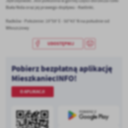
Jędrzejowski. Jest położona w górnej części dorzecza rzeki
treści w postaci wiadomości, ofert, komunikatów mediów
Biała Nida oraz jej prawego dopływu - Kwilinki.
społecznościowych.
Radków - Położenie: 19°59' E - 50°43' N na południe od
Włoszczowy
UDOSTĘPNIJ
Pobierz bezpłatną aplikację
MieszkaniecINFO!
O APLIKACJI