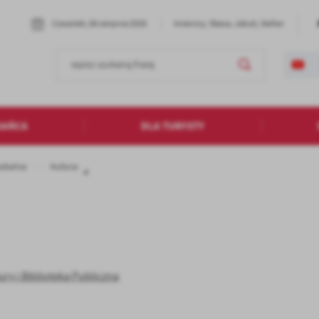
Czwartek, 06 sierpnia 2026
Imieniny: Sława, Jakub, Stefan
KAŃCA
DLA TURYSTY
szkańca
Kultura
y i Biblioteka Publiczna