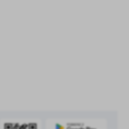
a
kom
z
ci