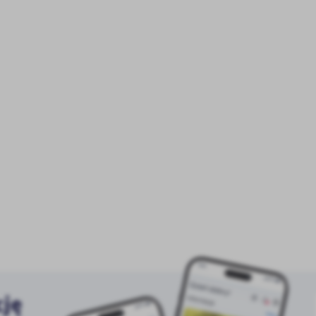
stawienia
anujemy Twoją prywatność. Możesz zmienić ustawienia cookies lub zaakceptować je
zystkie. W dowolnym momencie możesz dokonać zmiany swoich ustawień.
iezbędne
ezbędne pliki cookies służą do prawidłowego funkcjonowania strony internetowej i
ożliwiają Ci komfortowe korzystanie z oferowanych przez nas usług.
iki cookies odpowiadają na podejmowane przez Ciebie działania w celu m.in. dostosowani
ęcej
oich ustawień preferencji prywatności, logowania czy wypełniania formularzy. Dzięki pli
okies strona, z której korzystasz, może działać bez zakłóceń.
unkcjonalne i personalizacyjne
go typu pliki cookies umożliwiają stronie internetowej zapamiętanie wprowadzonych prze
ebie ustawień oraz personalizację określonych funkcjonalności czy prezentowanych treści.
ięki tym plikom cookies możemy zapewnić Ci większy komfort korzystania z funkcjonalnoś
ęcej
ZAPISZ WYBRANE
szej strony poprzez dopasowanie jej do Twoich indywidualnych preferencji. Wyrażenie
ody na funkcjonalne i personalizacyjne pliki cookies gwarantuje dostępność większej ilości
nkcji na stronie.
ODRZUĆ WSZYSTKIE
nalityczne
cję
alityczne pliki cookies pomagają nam rozwijać się i dostosowywać do Twoich potrzeb.