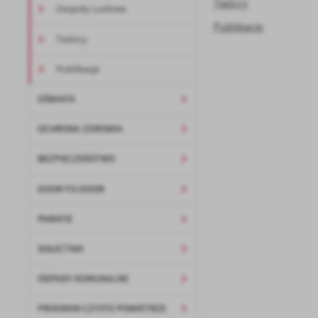
Twórcy
Zespoły Ludowe
Publikacje
Twórcy
Publikacje
OŚWIATA
OCHRONA ZDROWIA
BEZPIECZEŃSTWO
DOOR-TO-DOOR
PARAFIE
SOŁECTWA
ODPADY KOMUNALNE
PROGRAM CZYSTE POWIETRZE