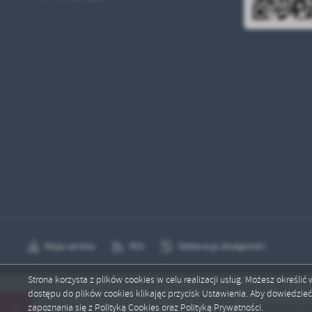
Mapa serwisu
RSS
Deklaracja dostępności
Strona korzysta z plików cookies w celu realizacji usług. Możesz określi
dostępu do plików cookies klikając przycisk Ustawienia. Aby dowiedzie
Copyright by radkow.pl
zapoznania się z Polityką Cookies oraz Polityką Prywatności.
Ostrzeżenia meteo