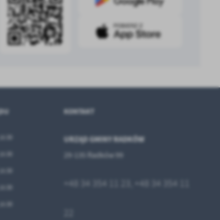
.
a
w
ĘDU
KONTAKT
 15:30
URZĄD GMINY RADKÓW
 15:30
29-135 Radków 99
 15:30
+48 34 354 11 2
3,
+48 34 354 11
 15:30
 15:30
2
2