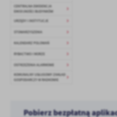
U
CENTRALNA EWIDENCJA
EMISYJNOŚCI BUDYNKÓW
Sz
URZĘDY I INSTYTUCJE
ws
STOWARZYSZENIA
N
KALENDARZ POLOWAŃ
Ni
um
RYBACTWO I MORZE
Pl
Wi
Tw
OSTRZEŻENIA ALARMOWE
co
F
KOMUNALNY USŁUGOWY ZAKŁAD
GOSPODARCZY W RADKOWIE
Te
Ci
Dz
Wi
na
zg
fu
A
Pobierz bezpłatną aplika
An