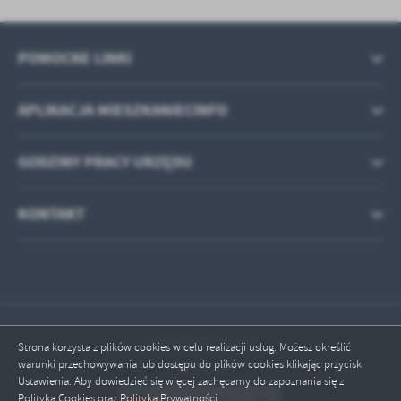
POMOCNE LINKI
APLIKACJA MIESZKANIECINFO
GODZINY PRACY URZĘDU
KONTAKT
Odwiedzin: 463234
Strona korzysta z plików cookies w celu realizacji usług. Możesz określić
warunki przechowywania lub dostępu do plików cookies klikając przycisk
Online: 6
Ustawienia. Aby dowiedzieć się więcej zachęcamy do zapoznania się z
Polityką Cookies oraz Polityką Prywatności.