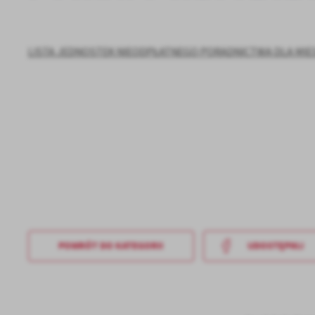
LISTA JEDNOSTEK NIEODPŁATNEGO PORADNICTWA DLA M
POWRÓT
DO KATEGORII
UDOSTĘPNIJ