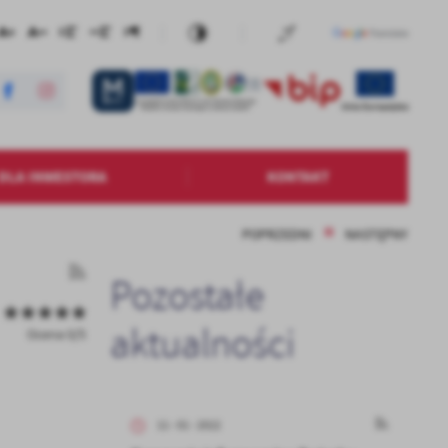
DLA INWESTORA
KONTAKT
POPRZEDNI
NASTĘPNY
Pozostałe
aktualności
Ocena 0/5
11 - 01 - 2022