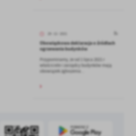
29 - 12 - 2021
Obowiązkowa deklaracja o źródłach
ogrzewania budynków
Przypominamy, że od 1 lipca 2021 r
a
właściciele i zarządcy budynków mają
kom
obowiązek zgłoszenia...
z
ci