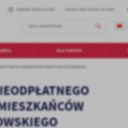
Niedziela, 09 sierpnia 2026
Imieniny: Klara, Roman, Romuald
KAŃCA
DLA TURYSTY
RADNICTWA DLA MIESZKAŃCÓW POWIATU WŁOSZCZOWSKIEGO
NIEODPŁATNEGO
 MIESZKAŃCÓW
OWSKIEGO