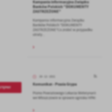
Kampania informacyjna Związku
Banków Polskich "DOKUMENTY
ZASTRZEŻONE"
Kampania informacyjna Związku
Banków Polskich "DOKUMENTY
ZASTRZEŻONE"Co zrobić w przypadku
utraty...
29 - 12 - 2021
Komunikat - Ptasia Grypa
STĘPNY
Pismo Powiatowego Lekarza Weterynarii
we Włoszczowie w sprawie ogniska HPAI: