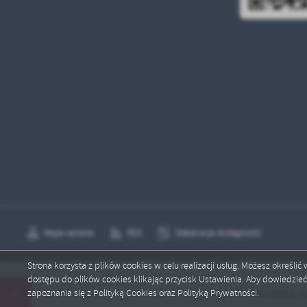
Mapa serwisu
RSS
Deklaracja dostępności
Strona korzysta z plików cookies w celu realizacji usług. Możesz określi
dostępu do plików cookies klikając przycisk Ustawienia. Aby dowiedzie
Copyright by radkow.pl
zapoznania się z Polityką Cookies oraz Polityką Prywatności.
Ostrzeżenia meteo