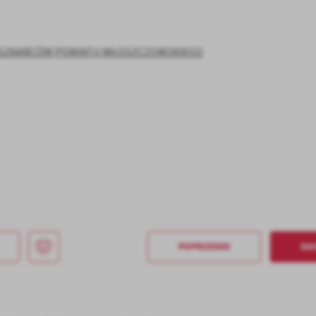
IESZKAŃCÓW POWIATU WŁOSZCZOWSKIEGO
POPRZEDNI
NA