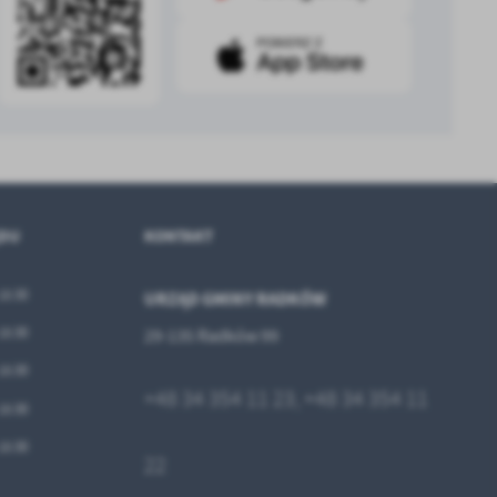
.
a
w
ĘDU
KONTAKT
 15:30
URZĄD GMINY RADKÓW
 15:30
29-135 Radków 99
 15:30
+48 34 354 11 2
3,
+48 34 354 11
 15:30
 15:30
2
2