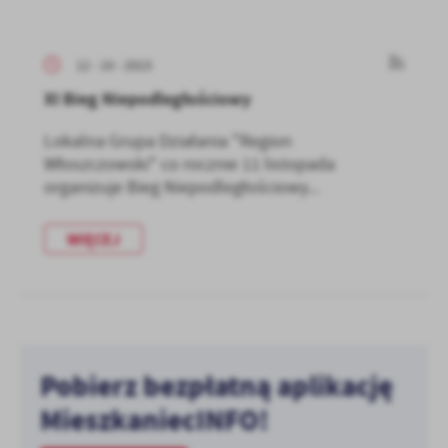
treści w postaci wiadomości, ofert, komunikatów mediów
społecznościowych.
12 - 10 - 2023
XI Bieg Niepodległościowy
Lokalna Grupa Działania "Region
Włoszczowski" co rocznie 11 listopada
organizuje Bieg Niepodległościowy...
WIĘCEJ
Pobierz bezpłatną aplikację
MieszkaniecINFO!