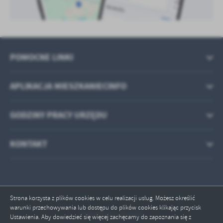
POMOCNE LINKI
APLIKACJA MIESZKANIECINFO
GODZINY PRACY URZĘDU
KONTAKT
Strona korzysta z plików cookies w celu realizacji usług. Możesz określić
warunki przechowywania lub dostępu do plików cookies klikając przycisk
Odwiedzin: 463390
Ustawienia. Aby dowiedzieć się więcej zachęcamy do zapoznania się z