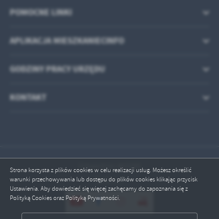
POMOCNE LINKI
APLIKACJA MIESZKANIECINFO
GODZINY PRACY URZĘDU
KONTAKT
Odwiedzin: 463295
Strona korzysta z plików cookies w celu realizacji usług. Możesz określić
warunki przechowywania lub dostępu do plików cookies klikając przycisk
Online: 7
Ustawienia. Aby dowiedzieć się więcej zachęcamy do zapoznania się z
Polityką Cookies oraz Polityką Prywatności.
ZAPISZ WYBRANE