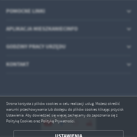
POMOCNE LINKI
APLIKACJA MIESZKANIECINFO
GODZINY PRACY URZĘDU
KONTAKT
Strona korzysta z plików cookies w celu realizacji usług. Możesz określić
Odwiedzin: 462993
warunki przechowywania lub dostępu do plików cookies klikając przycisk
Ustawienia. Aby dowiedzieć się więcej zachęcamy do zapoznania się z
Polityką Cookies oraz Polityką Prywatności.
ZAPISZ WYBRANE
USTAWIENIA