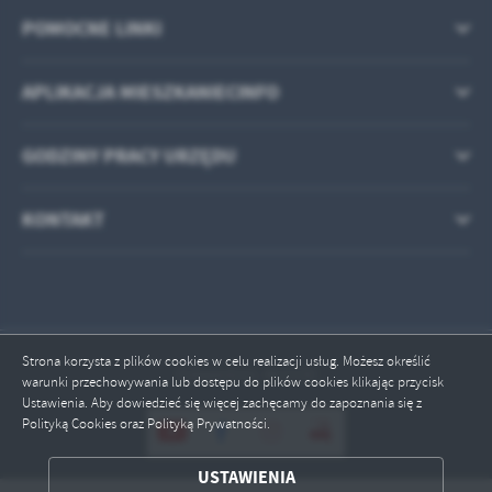
POMOCNE LINKI
APLIKACJA MIESZKANIECINFO
GODZINY PRACY URZĘDU
KONTAKT
Strona korzysta z plików cookies w celu realizacji usług. Możesz określić
Odwiedzin: 463330
warunki przechowywania lub dostępu do plików cookies klikając przycisk
Ustawienia. Aby dowiedzieć się więcej zachęcamy do zapoznania się z
Polityką Cookies oraz Polityką Prywatności.
ZAPISZ WYBRANE
USTAWIENIA