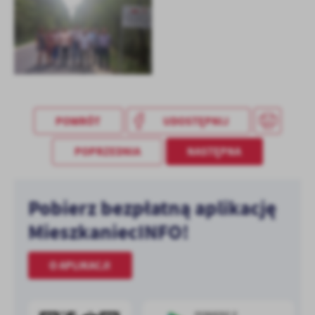
treści w postaci wiadomości, ofert, komunikatów mediów
społecznościowych.
POWRÓT
UDOSTĘPNIJ
POPRZEDNIA
NASTĘPNA
Pobierz bezpłatną aplikację
MieszkaniecINFO!
O APLIKACJI