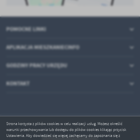
POMOCNE LINKI
APLIKACJA MIESZKANIECINFO
GODZINY PRACY URZĘDU
KONTAKT
Strona korzysta z plików cookies w celu realizacji usług. Możesz określić
Odwiedzin: 463349
warunki przechowywania lub dostępu do plików cookies klikając przycisk
Ustawienia. Aby dowiedzieć się więcej zachęcamy do zapoznania się z